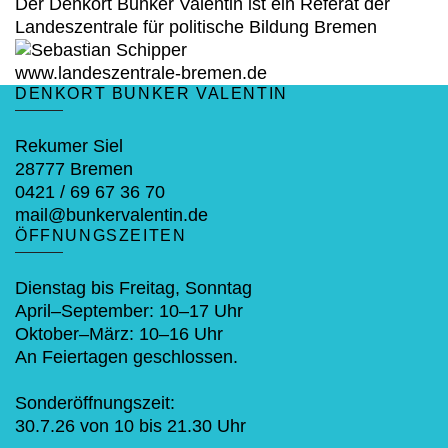
Fußbereich
Der Denkort Bunker Valentin ist ein Referat der
Landeszentrale für politische Bildung Bremen
www.landeszentrale-bremen.de
DENKORT BUNKER VALENTIN
Rekumer Siel
28777 Bremen
0421 / 69 67 36 70
mail@bunkervalentin.de
ÖFFNUNGSZEITEN
Dienstag bis Freitag, Sonntag
April–September: 10–17 Uhr
Oktober–März: 10–16 Uhr
An Feiertagen geschlossen.
Sonderöffnungszeit:
30.7.26 von 10 bis 21.30 Uhr