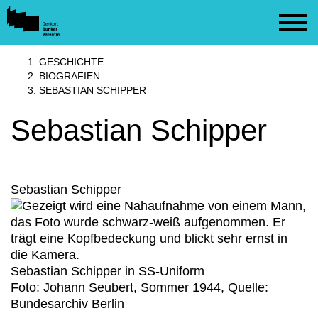
Cookie
Zum
Cookie
Kopfbereich
Einstellungen
Inhalt
Einstellungen
anpassen
der
anpassen
MENU
Website
GESCHICHTE
springen
BIOGRAFIEN
SEBASTIAN SCHIPPER
Sebastian Schipper
Sebastian Schipper
Sebastian Schipper in SS-Uniform
Foto: Johann Seubert, Sommer 1944, Quelle:
Bundesarchiv Berlin