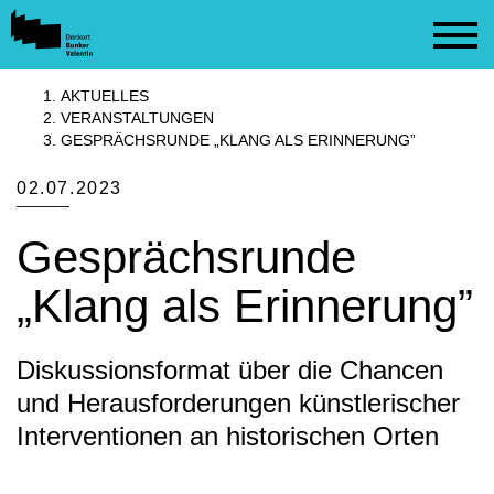
Cookie
Zum
Cookie
Kopfbereich
Einstellungen
Inhalt
Einstellungen
anpassen
der
anpassen
MENU
Website
AKTUELLES
springen
VERANSTALTUNGEN
GESPRÄCHSRUNDE „KLANG ALS ERINNERUNG”
02.07.2023
Gesprächsrunde
„Klang als Erinnerung”
Diskussionsformat über die Chancen
und Herausforderungen künstlerischer
Interventionen an historischen Orten